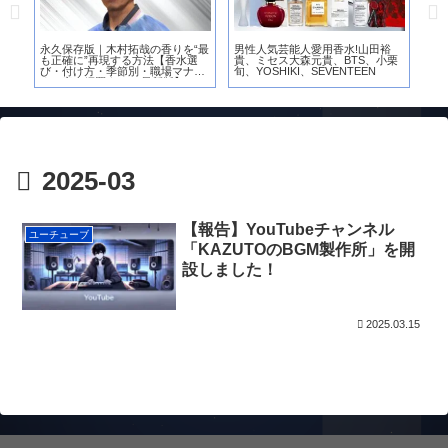
愛用
永久保存版｜木村拓哉の香りを“最
男性人気芸能人愛用香水!山田裕
【2
も正確に”再現する方法【香水選
貴、ミセス大森元貴、BTS、小栗
人
析
び・付け方・季節別・職場マナー
旬、YOSHIKI、SEVENTEEN
横
まで完全網羅｜2026最新版】
近
2025-03
【報告】YouTubeチャンネル
ユーチューブ
「KAZUTOのBGM製作所」を開
設しました！
2025.03.15