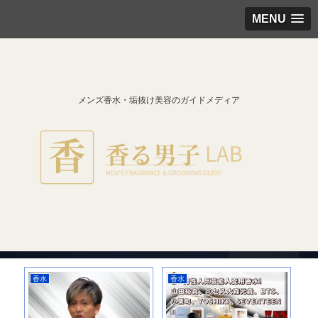
MENU
メンズ香水・垢抜け美容のガイドメディア
香水
香水
香