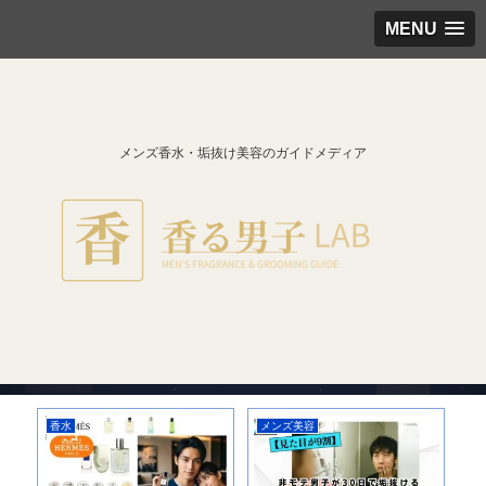
MENU
メンズ香水・垢抜け美容のガイドメディア
香水
メンズ美容
ア