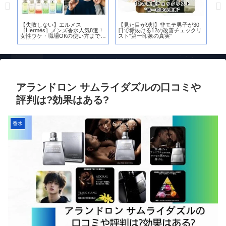
の口
【失敗しない】エルメス
【見た目が9割】非モテ男子が30
【2
［Hermès］メンズ香水人気8選！
日で垢抜ける12の改善チェックリ
気
女性ウケ・職場OKの使い方まで徹
スト“第一印象の真実”
や
底比較
アランドロン サムライダズルの口コミや
評判は?効果はある?
香水