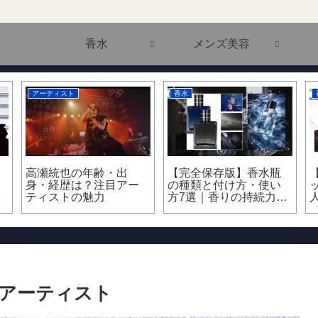
香水
メンズ美容
アーティスト
香水
高瀬統也の年齢・出
【完全保存版】香水瓶
身・経歴は？注目アー
の種類と付け方・使い
ティストの魅力
方7選｜香りの持続力が
変わる正解とは？
アーティスト