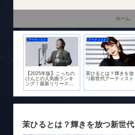
ホーム
アーティスト
アーティスト
】非モテ
【2025年版】こっちの
茉ひるとは？輝きを放
垢抜ける
けんとの人気曲ランキ
つ新世代アーティスト
ックリス
ング！最新リリース曲
実”
やバズった曲を紹介
茉ひるとは？輝きを放つ新世代