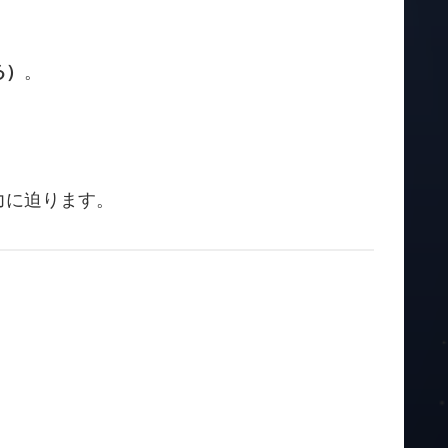
る）
。
力に迫ります。