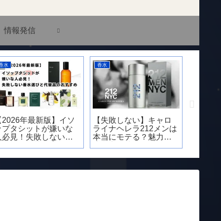
情報発信
香水
香水
香水
【2026年最新版】イソ
【失敗しない】キャロ
おすす
ップタシットが嫌いな
ライナヘレラ212メンは
ベロー
人必見！失敗しない香
本当にモテる？魅力と
方を徹
水選びと代替品のおす
注意点｜芸能人愛用の
すめ
理由