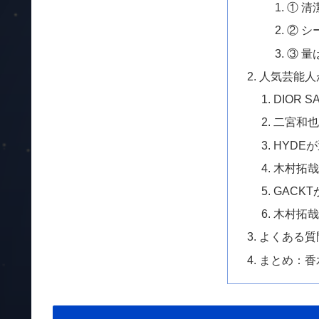
① 清
② 
③ 量
人気芸能人
DIOR 
二宮和也が
HYDEが
木村拓哉の
GACKT
木村拓哉愛
よくある質
まとめ：香