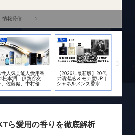
情報発信
香水
香水
情報発信
男性人気芸能人愛用香
【2026年最新版】20代
【セブ
水!松本潤、伊勢谷友
の清潔感 & モテ度UP｜
ト】無
介、佐藤健、中村倫
シャネルメンズ香水人
最強キ
也、渡辺翔太など
気TOP10＋シーン別お
＆おす
すすめ
の活用
CKTら愛用の香りを徹底解析