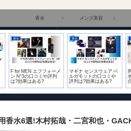
香水
メンズ美容
香水
香水
バ
F for MEN エフフォーメ
マギナ センスウェア ベ
ン N°3の口コミや評判
ルガモットの口コミや
今
は?効果はある?
評判は?効果はある?
愛用香水6選!木村拓哉・二宮和也・GA