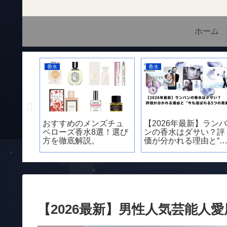
ホーム
香水
香水
キャロ
おすすめのメンズチュ
【2026年最新】ラン
2メンは
ベローズ香水8選！選び
ンの香水はダサい？評
魅力と
方を徹底解説。
価が分かれる理由と“
愛用の
も選ばれる5つの真実”
【2026最新】男性人気芸能人