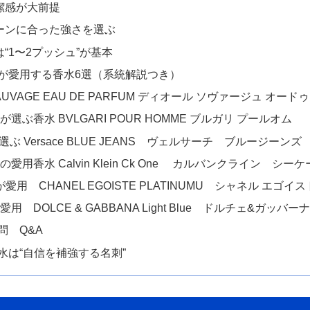
潔感が大前提
シーンに合った強さを選ぶ
は“1〜2プッシュ”が基本
が愛用する香水6選（系統解説つき）
SAUVAGE EAU DE PARFUM ディオール ソヴァージュ オード
選ぶ香水 BVLGARI POUR HOMME ブルガリ プールオム
選ぶ Versace BLUE JEANS ヴェルサーチ ブルージーンズ
愛用香水 Calvin Klein Ck One カルバンクライン シー
が愛用 CHANEL EGOISTE PLATINUMU シャネル エゴ
用 DOLCE & GABBANA Light Blue ドルチェ&ガッバ
問 Q&A
水は“自信を補強する名刺”