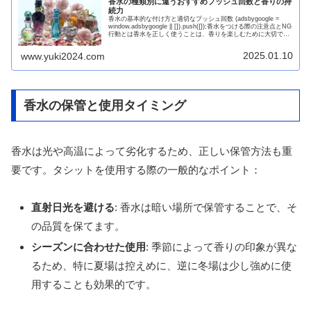
香水の種類別に違うおすすめプッシュ回数と香りの持
続力
香水の基本的な付け方と適切なプッシュ回数 (adsbygoogle =
window.adsbygoogle || []).push({});香水をつける際の注意点とNG
行動とは香水を正しく使うことは、香りを楽しむために大切で
す。まず、香水...
2025.01.10
www.yuki2024.com
香水の保管と使用タイミング
香水は光や高温によって劣化するため、正しい保管方法も重
要です。タシットを使用する際の一般的なポイント：
直射日光を避ける
: 香水は暗い場所で保管することで、そ
の品質を保てます。
シーズンに合わせた使用
: 季節によって香りの印象が異な
るため、特に夏場は控えめに、逆に冬場は少し強めに使
用することも効果的です。