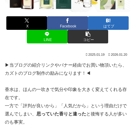
X
Facebook
はてブ
LINE
コピー
2025.01.19
2026.01.20
▶当ブログの紹介リンクやバナー経由でお買い物頂いたら、
カズトのブログ制作の励みになります！◀
香水は、ほんの一吹きで気分や印象を大きく変えてくれる存
在です。
一方で「評判が良いから」「人気だから」という理由だけで
選んでしまい、
思っていた香りと違った
と後悔する人が多い
のも事実。