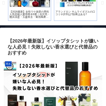
裕
【2026最新】女性ウケ抜群の男性
アランドロン サムライダズルの口
【
栗
人気芸能人愛用香水8選｜吉沢亮・
コミや評判は?効果はある?
［H
横浜流星・玉森裕太・菊池風磨に
女
近づく香りの選び方
底
【2026年最新版】イソップタシットが嫌い
な人必見！失敗しない香水選びと代替品の
おすすめ
香水