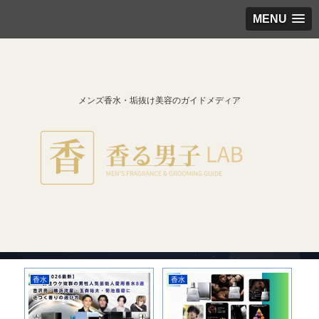
MENU
メンズ香水・垢抜け美容のガイドメディア
香水
香水
香