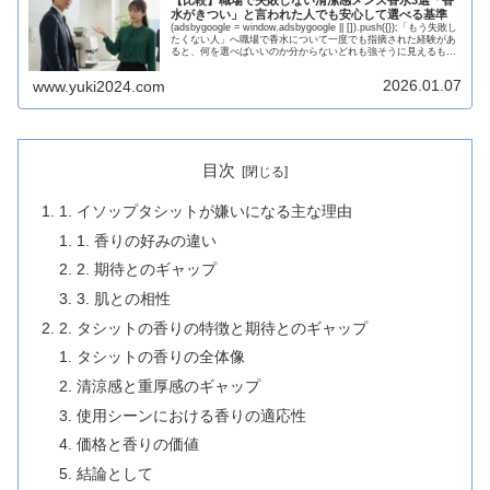
【比較】職場で失敗しない清潔感メンズ香水3選「香
水がきつい」と言われた人でも安心して選べる基準
(adsbygoogle = window.adsbygoogle || []).push({});「もう失敗し
たくない人」へ職場で香水について一度でも指摘された経験があ
ると、何を選べばいいのか分からないどれも強そうに見えるもう
一度失敗した...
2026.01.07
www.yuki2024.com
目次
1. イソップタシットが嫌いになる主な理由
1. 香りの好みの違い
2. 期待とのギャップ
3. 肌との相性
2. タシットの香りの特徴と期待とのギャップ
タシットの香りの全体像
清涼感と重厚感のギャップ
使用シーンにおける香りの適応性
価格と香りの価値
結論として