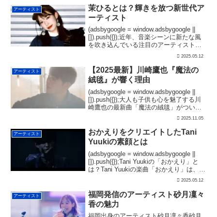
茉ひるとは？輝きを放つ新世代ア
アーティスト
ーティスト
(adsbygoogle = window.adsbygoogle ||
[]).push({});近年、音楽シーンに新たな風
を吹き込んでいる注目のアーティストが
います。その名は茉ひる（まひる）。彼
2025.05.12
女はその独自の感性と音楽スタイルで、
幅広い...
【2025最新】川崎鷹也『魔法の
アーティスト
絨毯』が響く理由
(adsbygoogle = window.adsbygoogle ||
[]).push({});大人も子供も心を魅了する川
崎鷹也の最新曲「魔法の絨毯」がついに
リリースされました！この魔法のメロデ
2025.11.05
ィと感動的な歌詞には、耳に残る魅力が
たっぷ...
おかえりをクリエイトしたTani
アーティスト
Yuukiの素顔とは
(adsbygoogle = window.adsbygoogle ||
[]).push({});Tani Yuukiの「おかえり」と
は？Tani Yuukiの楽曲「おかえり」は、
2021年12月8日にリリースされた感動的
2025.05.12
なバラードです。...
福岡発信のアーティスト砂月凜々
アーティスト
香の魅力
福岡出身のアーティスト砂月凜々香砂月