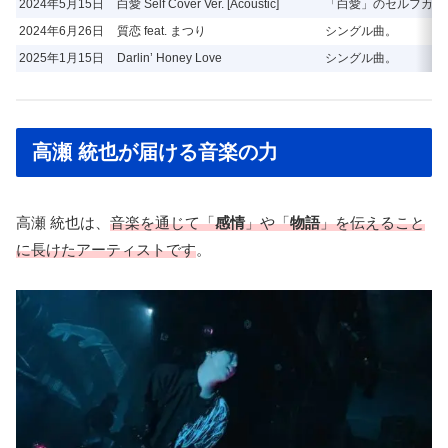
2024年5月15日
白愛 Self Cover Ver. [Acoustic]
「白愛」のセルフカバ
2024年6月26日
質恋 feat. まつり
シングル曲。
2025年1月15日
Darlin’ Honey Love
シングル曲。
高瀬 統也が届ける音楽の力
高瀬 統也は、
音楽を通じて「
感情
」や「
物語
」を伝えること
に長けたアーティストです
。