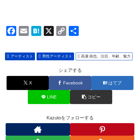
F
E
H
X
C
共
a
m
at
o
有
c
ail
e
p
アーティスト
男性アーティスト
高瀬 統也、注目、年齢、魅力
e
n
y
b
a
Li
シェアする
o
n
X
Facebook
はてブ
o
k
LINE
コピー
k
Kazutoをフォローする