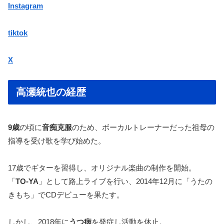
Instagram
tiktok
X
高瀬統也の経歴
9歳
の頃に
音痴克服
のため、ボーカルトレーナーだった祖母の
指導を受け歌を学び始めた。
17歳でギターを習得し、オリジナル楽曲の制作を開始。
「
TO-YA
」として路上ライブを行い、2014年12月に「うたの
きもち」でCDデビューを果たす。
しかし、2018年に
うつ病
を発症し活動を休止。