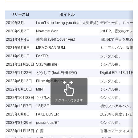
リリース日
タイトル
2019年3月
I can’t stop loving you (feat. 大知正紘)
デビュー曲。ミュージ
2020年9月2日
Now the Won
1st EP。香港のエ
2021年4月4日
備忘録 (Self Cover Ver.)
TikTokで注目を集め
2021年6月9日
MEMO RANDUM
ミニアルバム。香港の
2021年9月1日
FAKER
シングル曲。
2021年11月26日
Stay with me
シングル曲。
2022年1月22日
どうして (feat. 野田愛実)
Digital EP『13
2022年6月13日
I’ll be right there
シングル曲。
2022年8月10日
MINT
シングル曲。
2022年10月23日
らりるれ
シングル曲。
スクロールできます
2022年12月7日
13月2日
初のフルアルバム。翌年
2023年6月8日
FAKE LOVER
2023年6月度テレビ朝
2023年8月26日
poisonous”B”
シングル曲。
2023年11月15日
白愛
香港のアーティスト江𤒹生