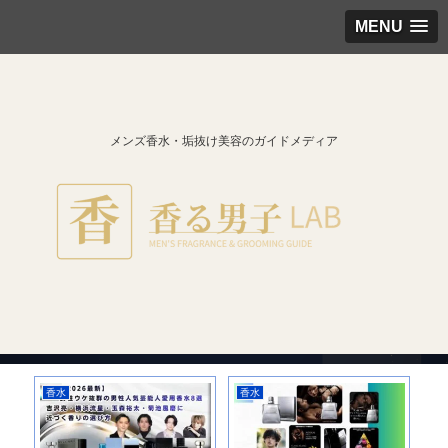
MENU
メンズ香水・垢抜け美容のガイドメディア
香水
香水
香