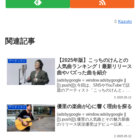
Kazuto
関連記事
【2025年版】こっちのけんとの
アーティスト
人気曲ランキング！最新リリース
曲やバズった曲を紹介
(adsbygoogle = window.adsbygoogle ||
[]).push({});今回は、SNSやYouTubeで話
題のアーティスト「こっちのけんと」に
ついて、彼の音楽活動や人気曲をまとめ
2025.05.12
ていきます。特に「はいよろこんで」...
優里の楽曲が心に響く理由を探る
アーティスト
(adsbygoogle = window.adsbygoogle ||
[]).push({});優里の人気曲とその魅力新曲
のリリース状況優里はデビュー以来、精
力的に楽曲をリリースしており、そのた
びに大きな注目を集めています。特に
2025.05.12
2023...