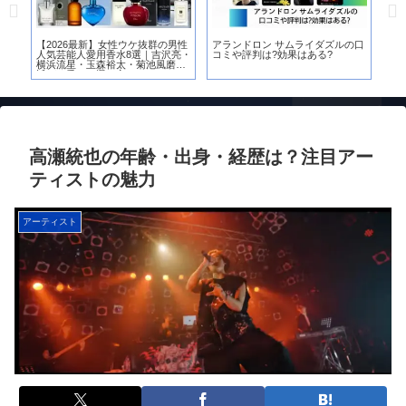
裕
【2026最新】女性ウケ抜群の男性
アランドロン サムライダズルの口
【
栗
人気芸能人愛用香水8選｜吉沢亮・
コミや評判は?効果はある?
［H
横浜流星・玉森裕太・菊池風磨に
女
近づく香りの選び方
底
高瀬統也の年齢・出身・経歴は？注目アー
ティストの魅力
アーティスト