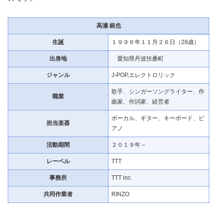
高瀬 統也
生誕
１９９６年１１月２６日（28歳）
出身地
愛知県丹波扶桑町
ジャンル
J-POP,エレクトロリック
歌手、シンガーソングライター、作
職業
曲家、作詞家、経営者
ボーカル、ギター、キーボード、ピ
担当楽器
アノ
活動期間
２０１９年 –
レーベル
TTT
事務所
TTT inc.
共同作業者
RINZO