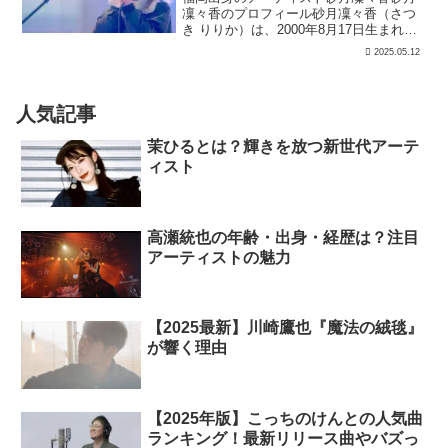
凜々香のプロフィール砂月凜々香（さつ
き りりか）は、2000年8月17日生まれの
福岡県出身のシンガーソングライター。
2025.05.12
158cmの小柄な体型ながらも、その力強
く透き通る「天然泣きハスキーボイス」
が魅力。20...
人気記事
茉ひるとは？輝きを放つ新世代アーテ
ィスト
高瀬統也の年齢・出身・経歴は？注目
アーティストの魅力
【2025最新】川崎鷹也『魔法の絨毯』
が響く理由
【2025年版】こっちのけんとの人気曲
ランキング！最新リリース曲やバズっ