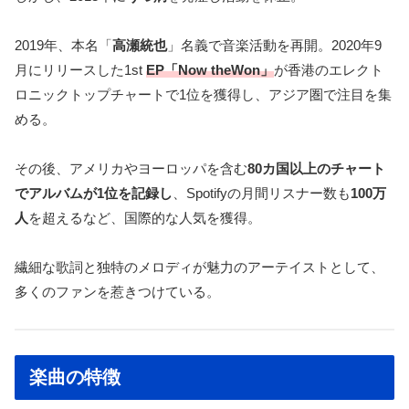
2019年、本名「
高瀬統也
」名義で音楽活動を再開。2020年9
月にリリースした1st
EP「Now theWon」
が香港のエレクト
ロニックトップチャートで1位を獲得し、アジア圏で注目を集
める。
その後、アメリカやヨーロッパを含む
80カ国以上のチャート
でアルバムが1位を記録し
、Spotifyの月間リスナー数も
100万
人
を超えるなど、国際的な人気を獲得。
繊細な歌詞と独特のメロディが魅力のアーテイストとして、
多くのファンを惹きつけている。
楽曲の特徴