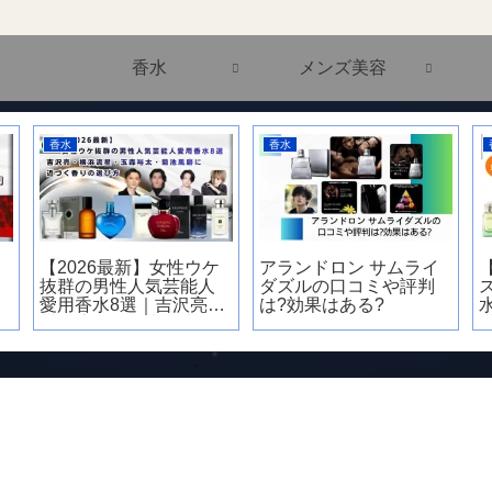
香水
メンズ美容
水
香水
香水
2026最新】女性ウケ
アランドロン サムライ
【失敗し
群の男性人気芸能人
ダズルの口コミや評判
ス［Her
用香水8選｜吉沢亮・
は?効果はある?
水人気8
浜流星・玉森裕太・
職場OK
池風磨に近づく香り
底比較
選び方