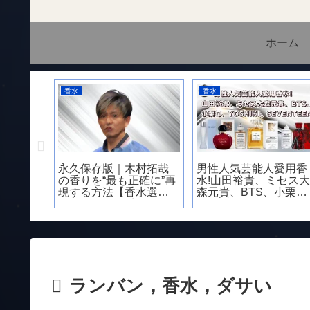
ホーム
香水
香水
香
永久保存版｜木村拓哉
男性人気芸能人愛用香
【
の香りを“最も正確に”再
水!山田裕貴、ミセス大
抜
現する方法【香水選
森元貴、BTS、小栗
愛
び・付け方・季節別・
旬、YOSHIKI、
横
職場マナーまで完全網
SEVENTEEN
菊
羅｜2026最新版】
の
ランバン，香水，ダサい