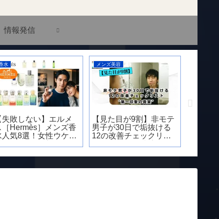
情報発信
メンズ美容
アーティスト
ない】エルメ
【見た目が9割】非モテ
【2025年版】
mès］メンズ香
男子が30日で垢抜ける
けんとの人気曲
選！女性ウケ・
12の改善チェックリス
ング！最新リリ
の使い方まで徹
ト“第一印象の真実”
やバズった曲を