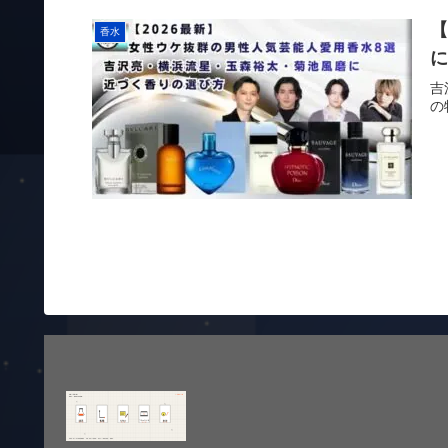
【
香水
吉
の