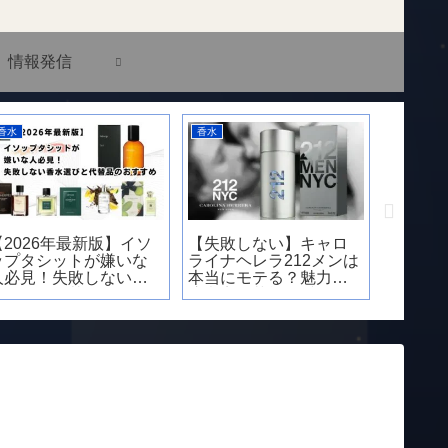
情報発信
香水
香水
香水
【2026年最新版】イソ
【失敗しない】キャロ
おすす
ップタシットが嫌いな
ライナヘレラ212メンは
ベロー
人必見！失敗しない香
本当にモテる？魅力と
方を徹
水選びと代替品のおす
注意点｜芸能人愛用の
すめ
理由