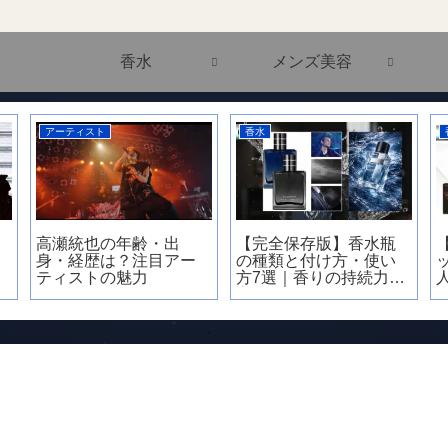
香水
メンズ美容
アーティスト
香水
高瀬統也の年齢・出
【完全保存版】香水瓶
身・経歴は？注目アー
の種類と付け方・使い
ティストの魅力
方7選｜香りの持続力が
変わる正解とは？