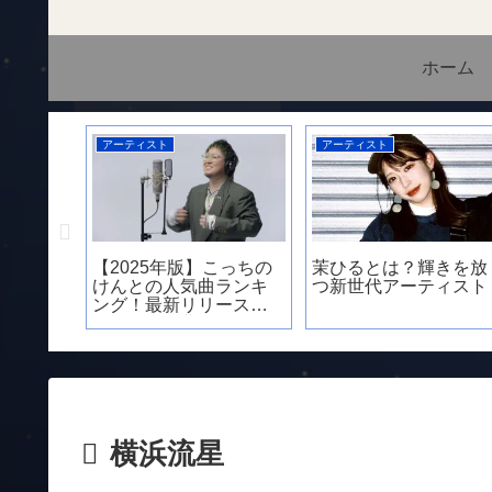
ホーム
アーティスト
アーティスト
】非モテ
【2025年版】こっちの
茉ひるとは？輝きを放
垢抜ける
けんとの人気曲ランキ
つ新世代アーティスト
ックリス
ング！最新リリース曲
実”
やバズった曲を紹介
横浜流星