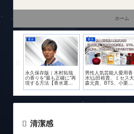
ホーム
香水
香水
性ウケ
アランドロン サムライ
【失敗しない】エルメ
能人
ダズルの口コミや評判
ス［Hermès］メンズ香
沢亮・
は?効果はある?
水人気8選！女性ウケ・
太・
職場OKの使い方まで徹
香り
底比較
清潔感