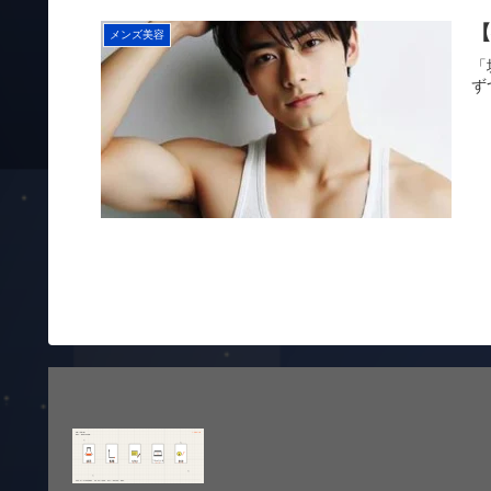
メンズ美容
「
ず