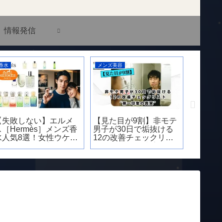
情報発信
ーティスト
アーティスト
香水
ひるとは？輝きを放
高瀬統也の年齢・出
【完全保
新世代アーティスト
身・経歴は？注目アー
の種類と
ティストの魅力
方7選｜
変わる正