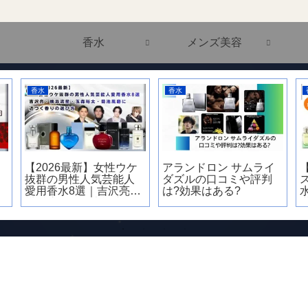
香水
メンズ美容
メンズ美容
アーティスト
ア
【見た目が9割】非モテ
【2025年版】こっちの
茉
男子が30日で垢抜ける
けんとの人気曲ランキ
つ
12の改善チェックリス
ング！最新リリース曲
ト“第一印象の真実”
やバズった曲を紹介