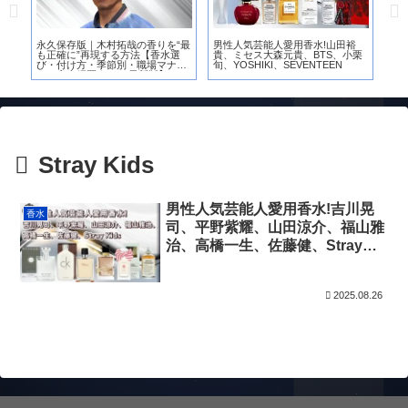
愛用
永久保存版｜木村拓哉の香りを“最
男性人気芸能人愛用香水!山田裕
【2
も正確に”再現する方法【香水選
貴、ミセス大森元貴、BTS、小栗
人
析
び・付け方・季節別・職場マナー
旬、YOSHIKI、SEVENTEEN
横
まで完全網羅｜2026最新版】
近
Stray Kids
男性人気芸能人愛用香水!吉川晃
香水
司、平野紫耀、山田涼介、福山雅
治、高橋一生、佐藤健、Stray
Kids
2025.08.26