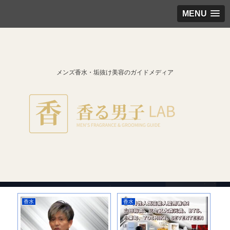
MENU
メンズ香水・垢抜け美容のガイドメディア
香水
香水
香