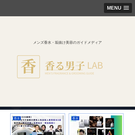
MENU
メンズ香水・垢抜け美容のガイドメディア
香水
香水
香