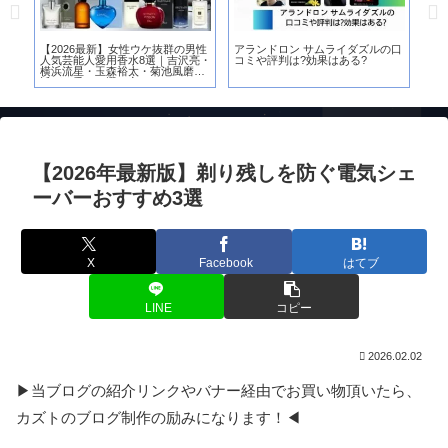
裕
【2026最新】女性ウケ抜群の男性
アランドロン サムライダズルの口
【
栗
人気芸能人愛用香水8選｜吉沢亮・
コミや評判は?効果はある?
［H
横浜流星・玉森裕太・菊池風磨に
女
近づく香りの選び方
底
【2026年最新版】剃り残しを防ぐ電気シェ
ーバーおすすめ3選
X
Facebook
はてブ
LINE
コピー
2026.02.02
▶当ブログの紹介リンクやバナー経由でお買い物頂いたら、
カズトのブログ制作の励みになります！◀