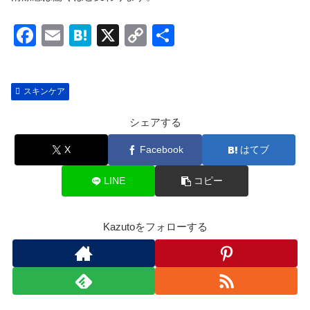
F
E
H
X
C
共
a
m
at
o
有
c
ail
e
p
スキンケア
e
n
y
b
a
Li
シェアする
o
n
X
Facebook
はてブ
o
k
LINE
コピー
k
Kazutoをフォローする