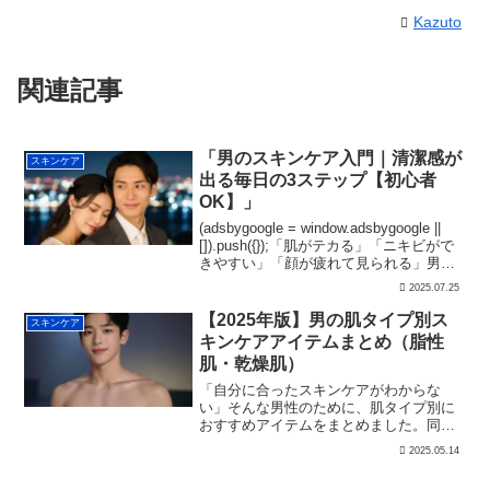
Kazuto
関連記事
「男のスキンケア入門｜清潔感が
スキンケア
出る毎日の3ステップ【初心者
OK】」
(adsbygoogle = window.adsbygoogle ||
[]).push({});「肌がテカる」「ニキビがで
きやすい」「顔が疲れて見られる」男性
の肌は女性よりも皮脂分泌が多く、毛穴
2025.07.25
が大きいため汚れが溜まりやすい特徴が
ありま...
【2025年版】男の肌タイプ別ス
スキンケア
キンケアアイテムまとめ（脂性
肌・乾燥肌）
「自分に合ったスキンケアがわからな
い」そんな男性のために、肌タイプ別に
おすすめアイテムをまとめました。同じ
男性でも、「脂性肌（オイリー肌）」と
2025.05.14
「乾燥肌」では使うべき化粧品が大きく
違います。この記事を読めば、肌トラブ