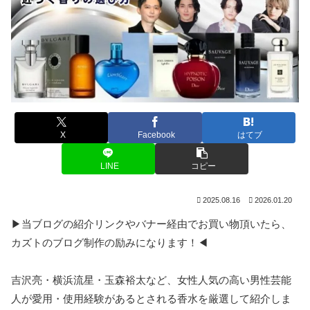
X
Facebook
はてブ
LINE
コピー
2025.08.16
2026.01.20
▶当ブログの紹介リンクやバナー経由でお買い物頂いたら、
カズトのブログ制作の励みになります！◀
吉沢亮・横浜流星・玉森裕太など、女性人気の高い男性芸能
人が愛用・使用経験があるとされる香水を厳選して紹介しま