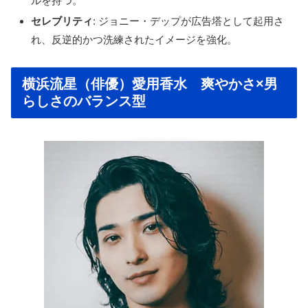
ルを持つ。
セレブリティ
: ジョニー・デップが広告塔として起用さ
れ、反逆的かつ洗練されたイメージを強化。
横浜流星（俳優）愛用香水 爽やかさ×男
らしさのバランス型