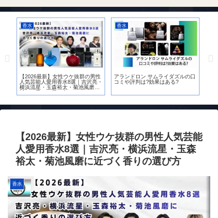
香水
香水
香
裕
【2026最新】女性ウケ抜群の男性
アランドロン サムライダズルの口
【
栗
人気芸能人愛用香水8選｜吉沢亮・
コミや評判は?効果はある?
［H
横浜流星・玉森裕太・菊池風磨に
女
近づく香りの選び方
底
【2026最新】女性ウケ抜群の男性人気芸能
人愛用香水8選｜吉沢亮・横浜流星・玉森
裕太・菊池風磨に近づく香りの選び方
香水