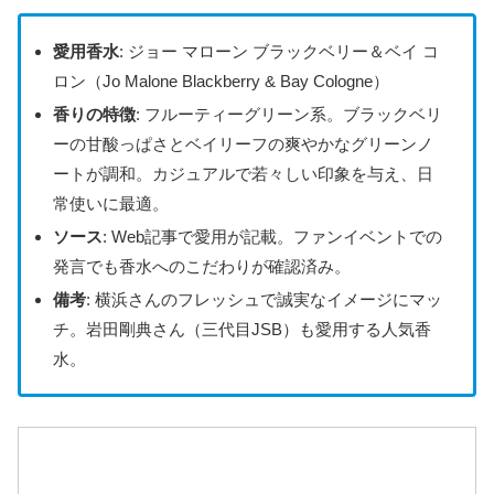
愛用香水
: ジョー マローン ブラックベリー＆ベイ コ
ロン（Jo Malone Blackberry & Bay Cologne）
香りの特徴
: フルーティーグリーン系。ブラックベリ
ーの甘酸っぱさとベイリーフの爽やかなグリーンノ
ートが調和。カジュアルで若々しい印象を与え、日
常使いに最適。
ソース
: Web記事で愛用が記載。ファンイベントでの
発言でも香水へのこだわりが確認済み。
備考
: 横浜さんのフレッシュで誠実なイメージにマッ
チ。岩田剛典さん（三代目JSB）も愛用する人気香
水。