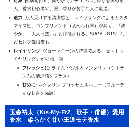
対象
: 性別問わず、爽やかでナチュラルな香りを求める
人。香水初心者や、重い香りが苦手な人に最適。
魅力
: 万人受けする清潔感と、レイヤリングによるカスタ
マイズ性。コンプリメント（褒められ率）が高く、「爽
やか」「大人っぽい」と評価される。SUGA（BTS）な
どセレブ愛用者も。
レイヤリング
: ジョーマローンの特徴である「セント レ
イヤリング」が可能。例：
フレッシュに
: ライム バジル＆マンダリン（シトラ
ス系の清涼感をプラス）
甘めに
: ネクタリン ブロッサム＆ハニー（フルーテ
ィな甘さを強調）
玉森裕太（Kis-My-Ft2、歌手・俳優）愛用
香水 柔らかく甘い王道モテ香水