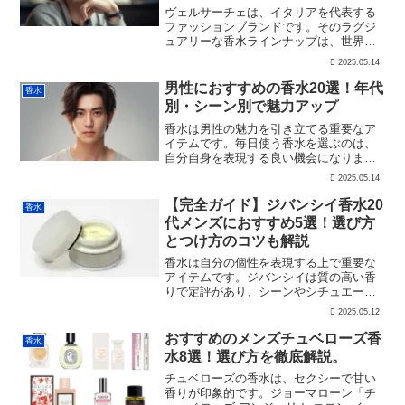
ヴェルサーチェは、イタリアを代表する
ファッションブランドです。そのラグジ
ュアリーな香水ラインナップは、世界中
の男性から支持されています。特に20代
2025.05.14
の男性には、スタイリッシュでセクシー
なヴェルサーチェの香水が人気がありま
男性におすすめの香水20選！年代
香水
す。今回はそんなヴェル...
別・シーン別で魅力アップ
香水は男性の魅力を引き立てる重要なア
イテムです。毎日使う香水を選ぶのは、
自分自身を表現する良い機会になりま
す。今回は、20代、30代、40代以上の男
2025.05.14
性におすすめの香水をご紹介します。さ
まざまな年代やシーンに合わせた香りの
【完全ガイド】ジバンシイ香水20
香水
特徴と選び方のポイン...
代メンズにおすすめ5選！選び方
とつけ方のコツも解説
香水は自分の個性を表現する上で重要な
アイテムです。ジバンシイは質の高い香
りで定評があり、シーンやシチュエーシ
ョンに合わせて使い分けることができま
2025.05.12
す。今回のブログでは、20代の方々にお
すすめのジバンシイ香水や選び方、香水
おすすめのメンズチュベローズ香
香水
を使う上でのメリットな...
水8選！選び方を徹底解説。
チュベローズの香水は、セクシーで甘い
香りが印象的です。ジョーマローン「チ