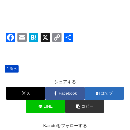
F
E
H
X
C
共
a
m
at
o
有
c
ail
e
p
e
n
y
香水
b
a
Li
o
n
シェアする
o
k
X
Facebook
はてブ
k
LINE
コピー
Kazutoをフォローする