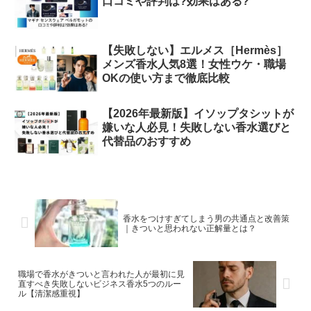
口コミや評判は?効果はある?
【失敗しない】エルメス［Hermès］
メンズ香水人気8選！女性ウケ・職場
OKの使い方まで徹底比較
【2026年最新版】イソップタシットが
嫌いな人必見！失敗しない香水選びと
代替品のおすすめ
香水をつけすぎてしまう男の共通点と改善策
｜きついと思われない正解量とは？
職場で香水がきついと言われた人が最初に見
直すべき失敗しないビジネス香水5つのルー
ル【清潔感重視】