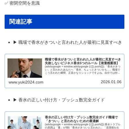
✅ 密閉空間を意識
関連記事
▶ 職場で香水がきついと言われた人が最初に見直すべき
職場で香水がきついと言われた人が最初に見直すべき
失敗しないビジネス香水5つのルール【清潔感重視】
(adsbygoogle = window.adsbygoogle || []).push({});「香水がきつ
い」と言われたあなたへ「香水、ちょっときついかも…」職場で
こう言われた瞬間、正直かなりショックですよね。自分では控え
めにつけてい...
2026.01.06
www.yuki2024.com
▶ 香水の正しい付け方・プッシュ数完全ガイド
香水の正しい付け方・プッシュ数完全ガイド職場で
「きつい」と言われないための最適解
(adsbygoogle = window.adsbygoogle || []).push({});香水トラブル
の原因は「量」が9割「香水がきついと言われた」「清潔感を出