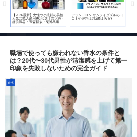
裕
【2026最新】女性ウケ抜群の男性
アランドロン サムライダズルの口
【
栗
人気芸能人愛用香水8選｜吉沢亮・
コミや評判は?効果はある?
［H
横浜流星・玉森裕太・菊池風磨に
女
近づく香りの選び方
底
職場で使っても嫌われない香水の条件と
は？20代〜30代男性が清潔感を上げて第一
印象を失敗しないための完全ガイド
香水