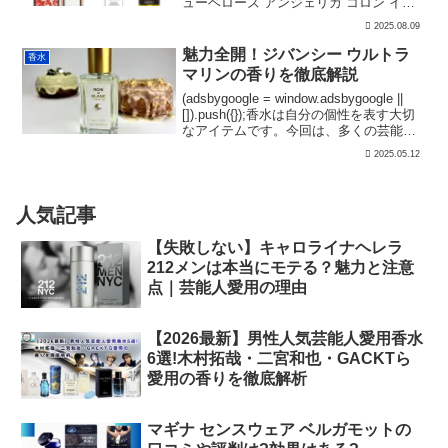
ューベローズ アンジェリカ コロン イン
テンス」やブルガリ「 チュベローズ ミス
2025.08.09
ティーク」などが有名ですが、高価なも
のや安価なものだけでなく、香りも異な
魅力全開！ジバンシー ウルトラ
香水
ります。どれを選...
マリンの香りを徹底解説
(adsbygoogle = window.adsbygoogle ||
[]).push({});香水は自分の個性を表す大切
なアイテムです。今回は、多くの芸能人
に愛されている人気フレグランス「ジバ
2025.05.12
ンシー ウルトラ マリン」について詳しく
解...
人気記事
【失敗しない】キャロライナヘレラ
212メンは本当にモテる？魅力と注意
点｜芸能人愛用の理由
【2026最新】男性人気芸能人愛用香水
6選!木村拓哉・二宮和也・GACKTら
愛用の香りを徹底解析
マギナ センスウェア ベルガモットの