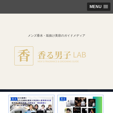
MENU
メンズ香水・垢抜け美容のガイドメディア
香水
香水
香