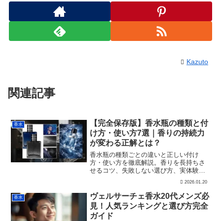
Kazuto
関連記事
【完全保存版】香水瓶の種類と付
香水
け方・使い方7選｜香りの持続力
が変わる正解とは？
香水瓶の種類ごとの違いと正しい付け
方・使い方を徹底解説。香りを長持ちさ
せるコツ、失敗しない選び方、実体験レ
ビューまで網羅。初心者〜上級者まで役
2026.01.20
立つ完全ガイド。
ヴェルサーチェ香水20代メンズ必
香水
見！人気ランキングと選び方完全
ガイド