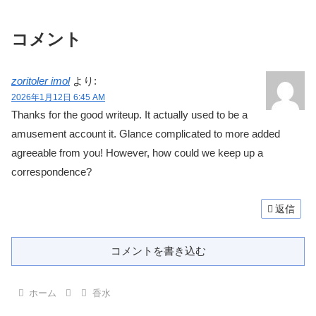
コメント
zoritoler imol
より:
2026年1月12日 6:45 AM
Thanks for the good writeup. It actually used to be a
amusement account it. Glance complicated to more added
agreeable from you! However, how could we keep up a
correspondence?
返信
コメントを書き込む
ホーム
香水