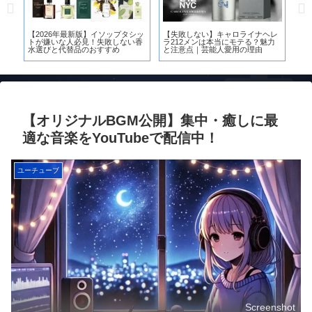
付
【2026年最新版】イソップタシッ
【失敗しない】キャロライナヘレ
お
力が
トが嫌いな人必見！失敗しない香
ラ212メンは本当にモテる？魅力
水
水選びと代替品のおすすめ
と注意点｜芸能人愛用の理由
【オリジナルBGM公開】集中・癒しに最
適な音楽をYouTubeで配信中！
ユーチューブ
Screenshot