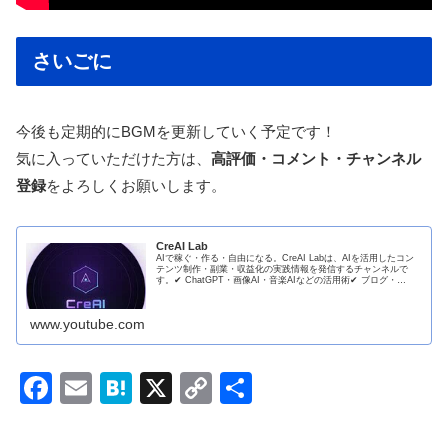
さいごに
今後も定期的にBGMを更新していく予定です！
気に入っていただけた方は、
高評価・コメント・チャンネル
登録
をよろしくお願いします。
CreAI Lab
AIで稼ぐ・作る・自由になる。CreAI Labは、AIを活用したコン
テンツ制作・副業・収益化の実践情報を発信するチャンネルで
す。✔ ChatGPT・画像AI・音楽AIなどの活用術✔ ブログ・
YouTube・イラストで稼ぐ方法✔ フリーラン...
www.youtube.com
F
E
H
X
C
共
a
m
at
o
有