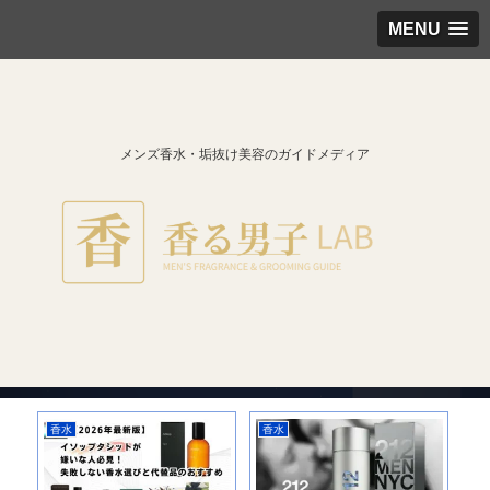
MENU
メンズ香水・垢抜け美容のガイドメディア
香水
香水
香