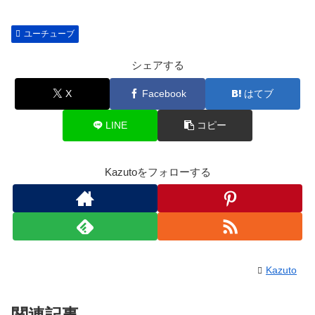
c
ail
e
p
e
n
y
ユーチューブ
b
a
Li
o
n
シェアする
o
k
X
Facebook
はてブ
k
LINE
コピー
Kazutoをフォローする
Kazuto
関連記事