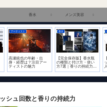
香水
メンズ美容
アーティスト
香水
高瀬統也の年齢・出
【完全保存版】香水瓶
身・経歴は？注目アー
の種類と付け方・使い
ティストの魅力
方7選｜香りの持続力が
変わる正解とは？
ッシュ回数と香りの持続力