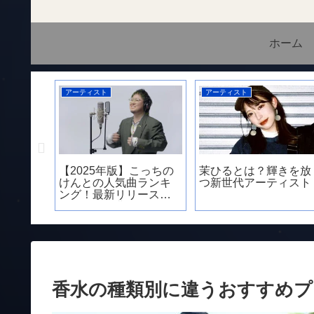
ホーム
アーティスト
アーティスト
】非モテ
【2025年版】こっちの
茉ひるとは？輝きを放
垢抜ける
けんとの人気曲ランキ
つ新世代アーティスト
ックリス
ング！最新リリース曲
実”
やバズった曲を紹介
香水の種類別に違うおすすめプ