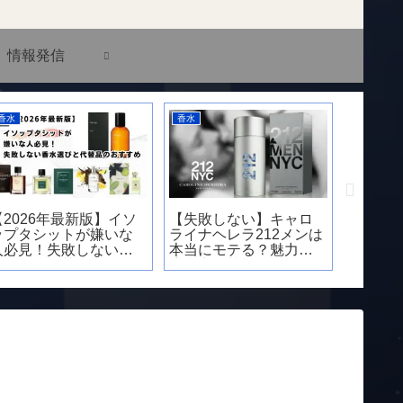
情報発信
香水
香水
香水
【2026年最新版】イソ
【失敗しない】キャロ
おすす
ップタシットが嫌いな
ライナヘレラ212メンは
ベロー
人必見！失敗しない香
本当にモテる？魅力と
方を徹
水選びと代替品のおす
注意点｜芸能人愛用の
すめ
理由