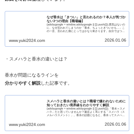
なぜ香水は「きつい」と言われるのか？本人が気づか
ない3つの理由【職場編】
(adsbygoogle = window.adsbygoogle || []).push({});悪気はないの
に、なぜ言われてしまうのか「香水、ちょっときついかも…」こ
の一言、言われた側にとってはかなり刺さります。自分ではつけ
すぎているつ...
2026.01.06
www.yuki2024.com
・スメハラと香水の違いとは？
香水が問題になるラインを
分かりやすく解説
した記事です。
スメハラと香水の違いとは？職場で嫌われないために
知っておきたい境界線をわかりやすく解説
(adsbygoogle = window.adsbygoogle || []).push({});「香水＝スメ
ハラ」だと思っていませんか？最近よく耳にする「スメハラ（ス
メルハラスメント）」。香水の話題になると、香水ってスメハラ
になる？職場...
2026.01.06
www.yuki2024.com