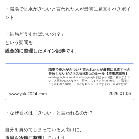
・職場で香水がきついと言われた人が最初に見直すべきポイ
ント
「結局どうすればいいの？」
という疑問を
総合的に整理したメイン記事
です。
職場で香水がきついと言われた人が最初に見直すべき
失敗しないビジネス香水5つのルール【清潔感重視】
(adsbygoogle = window.adsbygoogle || []).push({});「香水がきつ
い」と言われたあなたへ「香水、ちょっときついかも…」職場で
こう言われた瞬間、正直かなりショックですよね。自分では控え
めにつけてい...
2026.01.06
www.yuki2024.com
・なぜ香水は「きつい」と言われるのか？
自分を責めてしまっている人向けに、
原因を冷静に整理
しています。