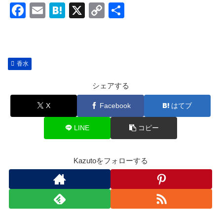
F
E
H
X
C
共
a
m
at
o
有
c
ail
e
p
e
n
y
香水
b
a
Li
o
n
シェアする
o
k
X
Facebook
はてブ
k
LINE
コピー
Kazutoをフォローする