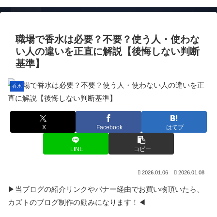
職場で香水は必要？不要？使う人・使わな
い人の違いを正直に解説【後悔しない判断
基準】
香水
X
Facebook
はてブ
LINE
コピー
2026.01.06
2026.01.08
▶当ブログの紹介リンクやバナー経由でお買い物頂いたら、
カズトのブログ制作の励みになります！◀