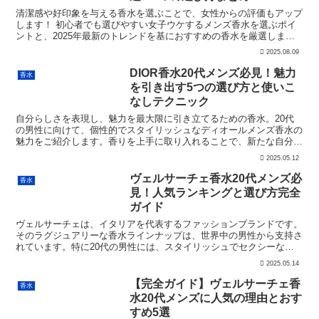
清潔感や好印象を与える香水を選ぶことで、女性からの評価もアップ
します！ 初心者でも選びやすい女子ウケするメンズ香水を選ぶポイ
ントと、2025年最新のトレンドを基におすすめの香水を厳選しまし
た。女子ウケするメンズ香水を選ぶ3つのポイント女子ウ...
2025.08.09
DIOR香水20代メンズ必見！魅力
香水
を引き出す5つの選び方と使いこ
なしテクニック
自分らしさを表現し、魅力を最大限に引き立てるための香水。20代
の男性に向けて、個性的でスタイリッシュなディオールメンズ香水の
魅力をご紹介します。香りを上手に取り入れることで、新たな自分を
発見できるかもしれません。ディオールの香水の中から、あ...
2025.05.12
ヴェルサーチェ香水20代メンズ必
香水
見！人気ランキングと選び方完全
ガイド
ヴェルサーチェは、イタリアを代表するファッションブランドです。
そのラグジュアリーな香水ラインナップは、世界中の男性から支持さ
れています。特に20代の男性には、スタイリッシュでセクシーなヴ
ェルサーチェの香水が人気があります。今回はそんなヴェル...
2025.05.14
【完全ガイド】ヴェルサーチェ香
香水
水20代メンズに人気の理由とおす
すめ5選