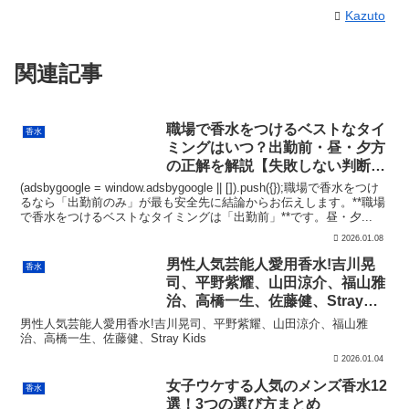
Kazuto
関連記事
職場で香水をつけるベストなタイ
香水
ミングはいつ？出勤前・昼・夕方
の正解を解説【失敗しない判断基
準】
(adsbygoogle = window.adsbygoogle || []).push({});職場で香水をつけ
るなら「出勤前のみ」が最も安全先に結論からお伝えします。**職場
で香水をつけるベストなタイミングは「出勤前」**です。昼・夕...
2026.01.08
男性人気芸能人愛用香水!吉川晃
香水
司、平野紫耀、山田涼介、福山雅
治、高橋一生、佐藤健、Stray
Kids
男性人気芸能人愛用香水!吉川晃司、平野紫耀、山田涼介、福山雅
治、高橋一生、佐藤健、Stray Kids
2026.01.04
女子ウケする人気のメンズ香水12
香水
選！3つの選び方まとめ