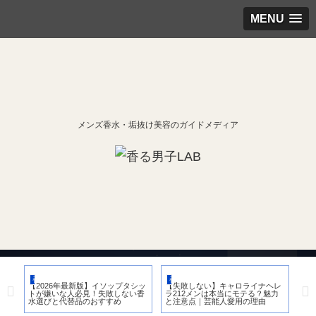
MENU
メンズ香水・垢抜け美容のガイドメディア
香水
香水
香
付
【2026年最新版】イソップタシッ
【失敗しない】キャロライナヘレ
お
力が
トが嫌いな人必見！失敗しない香
ラ212メンは本当にモテる？魅力
水
水選びと代替品のおすすめ
と注意点｜芸能人愛用の理由