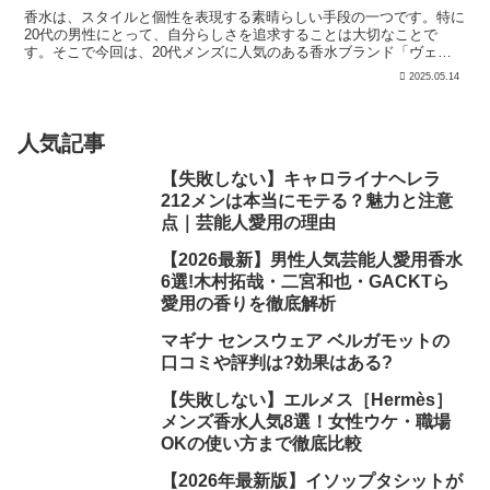
香水は、スタイルと個性を表現する素晴らしい手段の一つです。特に
20代の男性にとって、自分らしさを追求することは大切なことで
す。そこで今回は、20代メンズに人気のある香水ブランド「ヴェル
サーチェ」に焦点を当て、香水の魅力や選び方のポイント、お...
2025.05.14
人気記事
【失敗しない】キャロライナヘレラ
212メンは本当にモテる？魅力と注意
点｜芸能人愛用の理由
【2026最新】男性人気芸能人愛用香水
6選!木村拓哉・二宮和也・GACKTら
愛用の香りを徹底解析
マギナ センスウェア ベルガモットの
口コミや評判は?効果はある?
【失敗しない】エルメス［Hermès］
メンズ香水人気8選！女性ウケ・職場
OKの使い方まで徹底比較
【2026年最新版】イソップタシットが