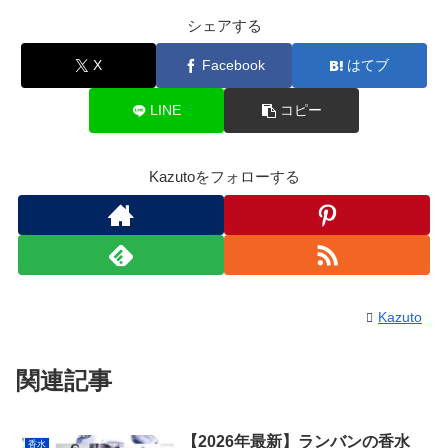
o
n
シェアする
o
k
k
X
Facebook
はてブ
LINE
コピー
Kazutoをフォローする
Kazuto
関連記事
【2026年最新】ランバンの香水
香水