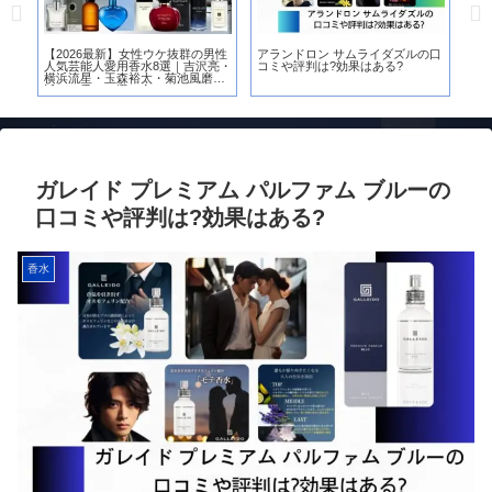
の口
【失敗しない】エルメス
【見た目が9割】非モテ男子が30
【2
［Hermès］メンズ香水人気8選！
日で垢抜ける12の改善チェックリ
気
女性ウケ・職場OKの使い方まで徹
スト“第一印象の真実”
や
底比較
ガレイド プレミアム パルファム ブルーの
口コミや評判は?効果はある?
香水