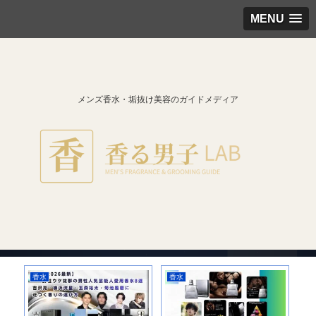
MENU
メンズ香水・垢抜け美容のガイドメディア
香水
メンズ美容
ア