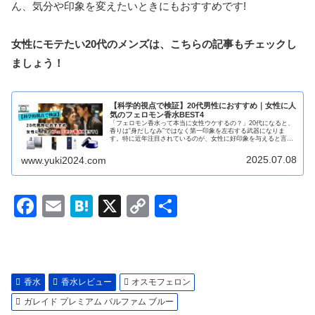
ん、気分や印象を変えたいときにもおすすめです!
女性にモテたい20代のメンズは、こちらの記事もチェックし
ましょう！
【科学的視点で検証】20代男性におすすめ｜女性に人
気のフェロモン香水BEST4
「フェロモン香水って本当に女性ウケするの？」20代になると、
香りは“身だしなみ”ではなく第一印象を左右する武器になりま
す。特に近年注目されているのが、女性に好印象を与えると言わ
れるフェロモン香水。本記事では、香水を長年レビューしてきた
筆者の...
2025.07.08
www.yuki2024.com
F
E
H
X
C
共
a
m
at
o
有
c
ail
e
p
e
n
y
香水
香水レビュー
オスモフェロン
b
a
Li
ガレイド プレミアム パルファム ブルー