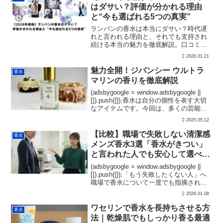
はダサい？評価が分かれる理由
と“今も選ばれる5つの真実”
ランバンの香水は本当にダサい？時代遅
れと言われる理由と、それでも支持され
続ける本当の魅力を徹底解説。口コミ・
評価・正しい使い方まで網羅【2026年最
2026.01.21
新版】
魅力全開！ジバンシー ウルトラ
香水
マリンの香りを徹底解説
(adsbygoogle = window.adsbygoogle ||
[]).push({});香水は自分の個性を表す大切
なアイテムです。今回は、多くの芸能人
に愛されている人気フレグランス「ジバ
2025.05.12
ンシー ウルトラ マリン」について詳しく
解...
【比較】職場で失敗しない清潔感
香水
メンズ香水3選「香水がきつい」
と言われた人でも安心して選べる
基準
(adsbygoogle = window.adsbygoogle ||
[]).push({});「もう失敗したくない人」へ
職場で香水について一度でも指摘された
経験があると、何を選べばいいのか分か
2026.01.08
らないどれも強そうに見えるもう一度失
敗した...
ワセリンで香水を長持ちさせる方
香水
法｜乾燥肌でもしっかり香る最適