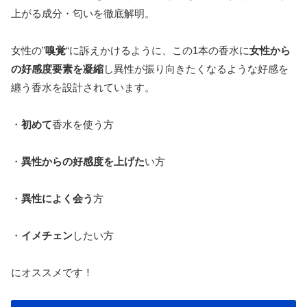
上がる成分・匂いを徹底解明。
女性の”
嗅覚
“に訴えかけるように、この1本の香水に
女性から
の好感度要素を凝縮
し異性が振り向きたくなるような好感を
纏う香水を設計されています。
・
初めて
香水を使う方
・
異性からの好感度を上げた
い方
・
異性によく会う
方
・
イメチェン
したい方
にオススメです！